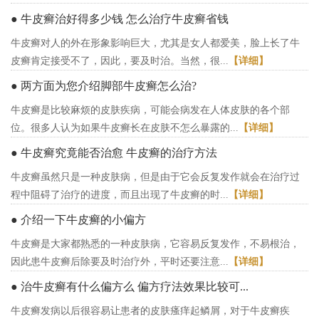
● 牛皮癣治好得多少钱 怎么治疗牛皮癣省钱
牛皮癣对人的外在形象影响巨大，尤其是女人都爱美，脸上长了牛
皮癣肯定接受不了，因此，要及时治。当然，很...
【详细】
● 两方面为您介绍脚部牛皮癣怎么治?
牛皮癣是比较麻烦的皮肤疾病，可能会病发在人体皮肤的各个部
位。很多人认为如果牛皮癣长在皮肤不怎么暴露的...
【详细】
● 牛皮癣究竟能否治愈 牛皮癣的治疗方法
牛皮癣虽然只是一种皮肤病，但是由于它会反复发作就会在治疗过
程中阻碍了治疗的进度，而且出现了牛皮癣的时...
【详细】
● 介绍一下牛皮癣的小偏方
牛皮癣是大家都熟悉的一种皮肤病，它容易反复发作，不易根治，
因此患牛皮癣后除要及时治疗外，平时还要注意...
【详细】
● 治牛皮癣有什么偏方么 偏方疗法效果比较可...
牛皮癣发病以后很容易让患者的皮肤瘙痒起鳞屑，对于牛皮癣疾